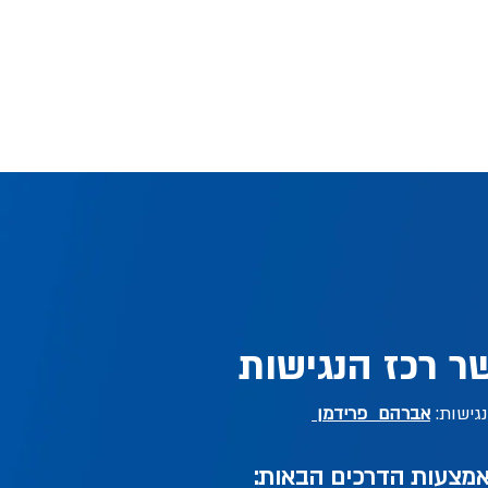
ו לנו!
שמור ולתחזק את האתר ברמה הטובה ביותר. במידה ומצאת ו/או נת
שא הנגישות בפרט, אל תהססו לדווח באמצעות טופס צור קשר . כדי
 ביותר בבקשה צרפו פרטים מלאים ככל שניתן:
.
הדפדפן.
ה.
 המסייעת (במידה והשתמשתם).
שתם?
יסיתם לבצע?
ה ונחזור אליך בהקדם עם פרטים על טיפולה.
ר רכז הנגישות
גישות:
אברהם פרידמן
באמצעות הדרכים הבאות: