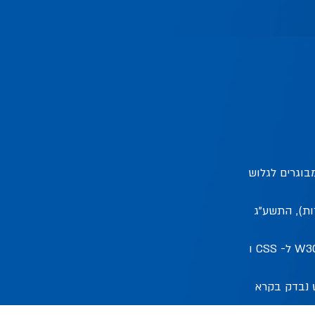
בוגרים לגלוש
ות), התשע"ג
בוצעה התאמה לדרישות הנגישות של ארגון W3C לרמה 2 (AA) ונבנה לפי התקן של W3C ל- CSS ו
 נבדק בקרא