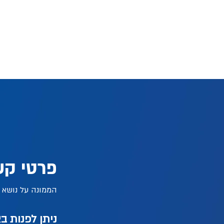
נתקלת בבעיה? ספר
אנחנו משתדלים ל
בגלישה באתר ובנו
בבעיה בדרך הטובה
תיאור הבעיה
סוג וגרסה של 
מערכת הפעל
סוג הטכנולוגיה
באיזה דף גל
מהי הפעולה שנ
אנחנו נטפל בבעי
פרטי קש
הממונה על נושא נ
ניתן לפנות 