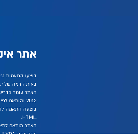
אתר אינט
בוצעו התאמות נגי
באותה רמה של יעי
האתר עומד בדרישו
2013 והותאם לפי המלצות התקן הישראלי (ת"י 5568).
.HTML.
האתר מותאם לתצוג
מסך מסוג NVDA בגרסתו העדכנית ביותר.